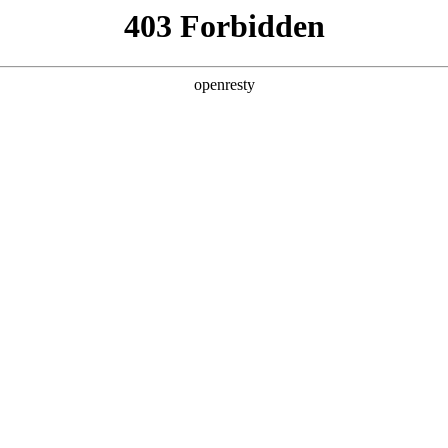
产品及服务
行业解决方案
合作伙伴
投资者关系
，涵盖各大垂直行业，覆盖
断完善的产品服务体系，
金链与风控服务、伙伴赋
的数字化转型。